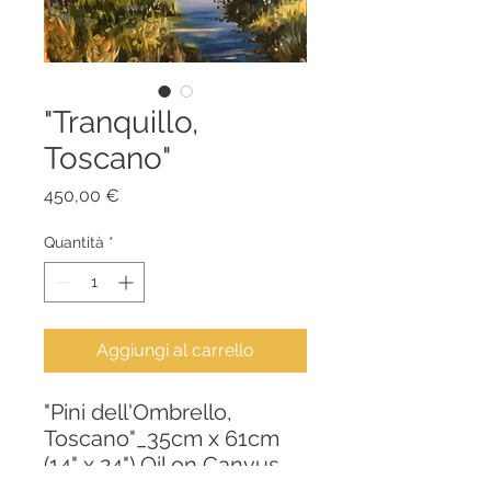
"Tranquillo,
Toscano"
Prezzo
450,00 €
Quantità
*
Aggiungi al carrello
"Pini dell'Ombrello,
Toscano"_35cm x 61cm
(14" x 24") Oil on Canvus
€450