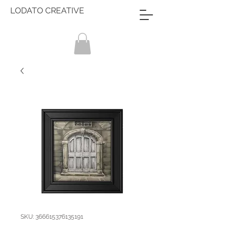
LODATO CREATIVE
SKU: 366615376135191