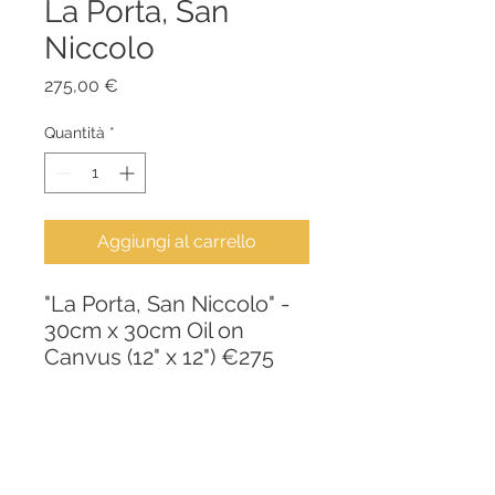
La Porta, San
Niccolo
Prezzo
275,00 €
Quantità
*
Aggiungi al carrello
"La Porta, San Niccolo" -
30cm x 30cm Oil on
Canvus (12" x 12") €275
PRODUCT INFO
"La Mia Toscana" - a series inspired
RETURN & REFUND POLICY